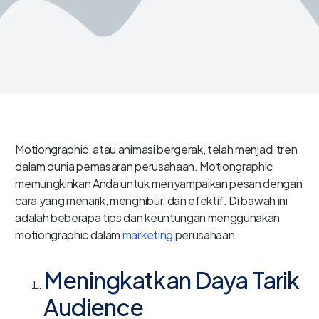
Motiongraphic, atau animasi bergerak, telah menjadi tren
dalam dunia pemasaran perusahaan. Motiongraphic
memungkinkan Anda untuk menyampaikan pesan dengan
cara yang menarik, menghibur, dan efektif. Di bawah ini
adalah beberapa tips dan keuntungan menggunakan
motiongraphic dalam
marketing
perusahaan.
Meningkatkan Daya Tarik
Audience